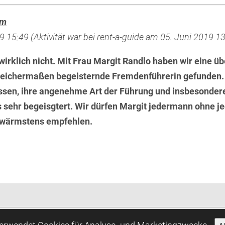
um
 15:49 (Aktivität war bei rent-a-guide am 05. Juni 2019 13
wirklich nicht. Mit Frau Margit Randlo haben wir eine ü
leichermaßen begeisternde Fremdenführerin gefunden. I
ssen, ihre angenehme Art der Führung und insbesondere
 sehr begeisgtert. Wir dürfen Margit jedermann ohne je
 wärmstens empfehlen.
nd Datenschutz
Estguide
E-Mail:
info@estguide.ee
Tel. +372
verwendet Cookies für Analyse- und Marketingzwecke.