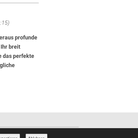
:15)
beraus profunde
hr breit
 das perfekte
gliche
 56 49 65 67